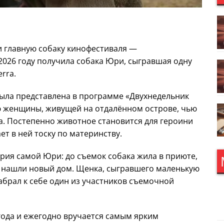
 главную собаку кинофестиваля —
026 году получила собака Юри, сыгравшая одну
erra.
ыла представлена в программе «Двухнедельник
ю женщины, живущей на отдалённом острове, чью
. Постепенно животное становится для героини
т в ней тоску по материнству.
рия самой Юри: до съемок собака жила в приюте,
 нашли новый дом. Щенка, сыгравшего маленькую
абрал к себе один из участников съемочной
года и ежегодно вручается самым ярким