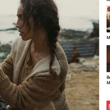
Мелодии Легенды
У
М
Вечер на радио
Б
Мелодия
и