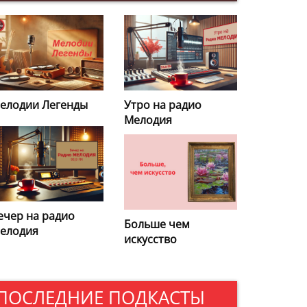
тро на радио
Кулинарная
елодия
энциклопедия
ольше чем
Избранные
скусство
удовольствия
ПОСЛЕДНИЕ ПОДКАСТЫ