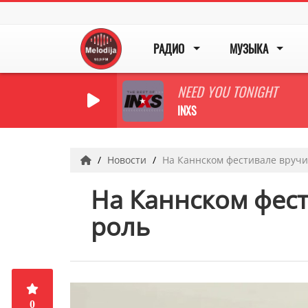
РАДИО
МУЗЫКА
NEED YOU TONIGHT
INXS
Новости
На Каннском фестивале вруч
На Каннском фес
роль
0